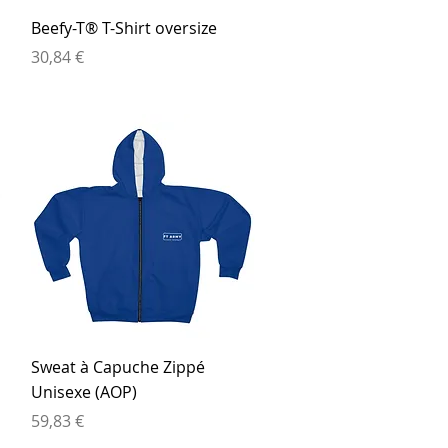
Aperçu rapide
Beefy-T® T-Shirt oversize
Prix
30,84 €
Aperçu rapide
Sweat à Capuche Zippé
Unisexe (AOP)
Prix
59,83 €