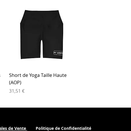
Aperçu rapide
s
Short de Yoga Taille Haute
(AOP)
Prix
31,51 €
ales de Vente
Politique de Confidentialité