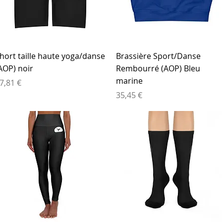
Aperçu rapide
Aperçu rapide
hort taille haute yoga/danse
Brassière Sport/Danse
AOP) noir
Rembourré (AOP) Bleu
marine
rix
7,81 €
Prix
35,45 €