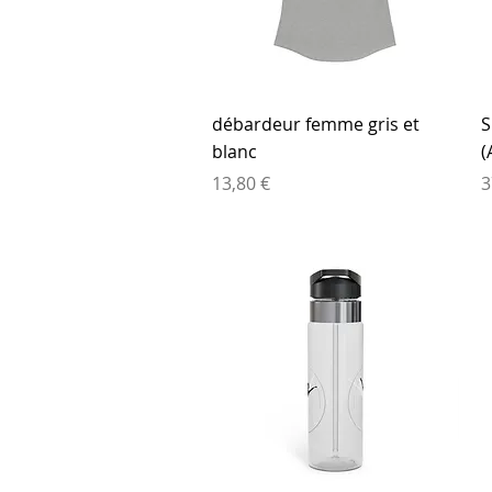
Aperçu rapide
débardeur femme gris et
S
blanc
(
Prix
P
13,80 €
3