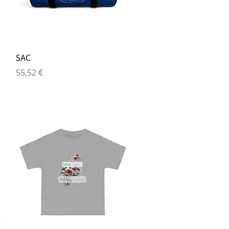
Aperçu rapide
SAC
Prix
55,52 €