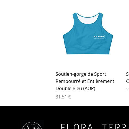
Aperçu rapide
Soutien-gorge de Sport
S
Rembourré et Entièrement
C
Doublé Bleu (AOP)
P
2
Prix
31,51 €
FLORA TERP