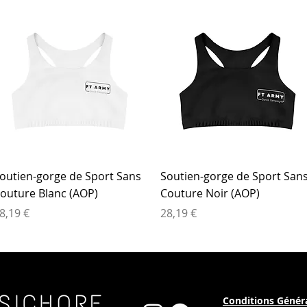
Aperçu rapide
Aperçu rapide
outien-gorge de Sport Sans
Soutien-gorge de Sport San
outure Blanc (AOP)
Couture Noir (AOP)
rix
Prix
8,19 €
28,19 €
SICHORE
Conditions Génér