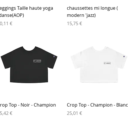
Aperçu rapide
Aperçu rapide
eggings Taille haute yoga
chaussettes mi longue (
danse(AOP)
modern 'jazz)
rix
Prix
0,11 €
15,75 €
Aperçu rapide
Aperçu rapide
rop Top - Noir - Champion
Crop Top - Champion - Blanc
rix
Prix
5,42 €
25,01 €