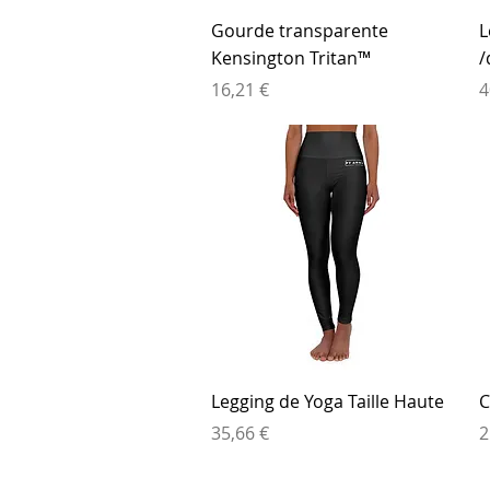
Aperçu rapide
Gourde transparente
L
Kensington Tritan™
/
Prix
P
16,21 €
4
Aperçu rapide
Legging de Yoga Taille Haute
C
Prix
P
35,66 €
2