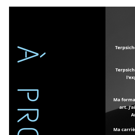
Terpsich
À PROPOS
Terpsich
l'e
Ma format
art. J
A
Ma carriè