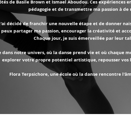
ôtés de Basile Brown et Ismael Aboudou. Ces expériences e
pédagogie et de transmettre ma passion à de
j'ai décidé de franchir une nouvelle étape et de donner nais
e peux partager ma passion, encourager la créativité et ac
Chaque jour, je suis émerveillée par leur ta
 dans notre univers, où la danse prend vie et où chaque m
explorer votre propre potentiel artistique, repousser vos 
Flora Terpsichore, une école où la danse rencontre l'âm