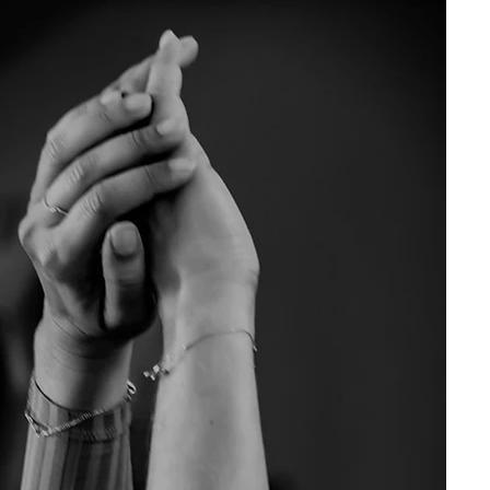
0 eu 26 Août
RNÉES PORTE
OUVERTES