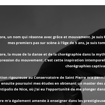
ore, un nom qui résonne avec grâce et mouvement. Je suis Fl
mes premiers pas sur scène à l'âge de 5 ans, je suis t
ore, la muse de la danse et de la chorégraphie dans la myt
xpression du mouvement. C'est cette inspiration intemporel
chorégraphies captiva
ion rigoureuse au Conservatoire de Saint Pierre m'a permis 
'ai ensuite poursuivi mes études en obtenant un master des a
ntipolis de Nice, où j'ai eu l'opportunité de me plonger dans
re m'a également amenée à enseigner dans les prestigieuses 