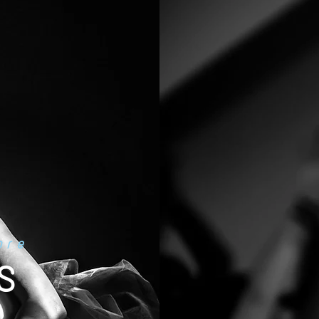
2
bre
JOU
S