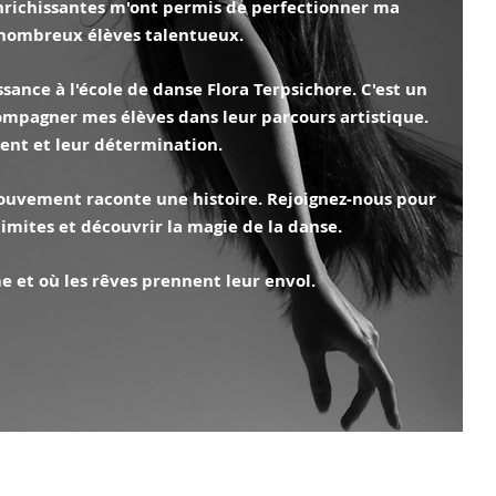
nrichissantes m'ont permis de perfectionner ma
 nombreux élèves talentueux.
sance à l'école de danse Flora Terpsichore. C'est un
compagner mes élèves dans leur parcours artistique.
lent et leur détermination.
ouvement raconte une histoire. Rejoignez-nous pour
limites et découvrir la magie de la danse.
e et où les rêves prennent leur envol.