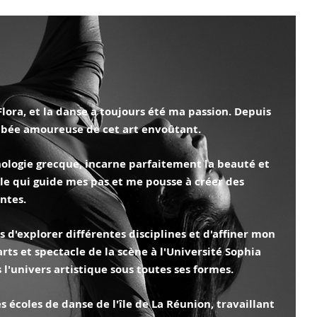
ora, et la danse a toujours été ma passion. Depuis
ombée amoureuse de cet art envoûtant.
hologie grecque, incarne parfaitement la beauté et
le qui guide mes pas et me pousse à créer des
ntes.
d'explorer différentes disciplines et d'affiner mon
rts et spectacle de la scène à l'Université Sophia
 l'univers artistique sous toutes ses formes.
écoles de danse de l'île de La Réunion, travaillant